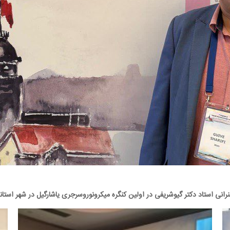
انی استاد دکتر گیوشریفی در اولین کنگره میکرونوروسرجری یاشارگیل در شهر استان