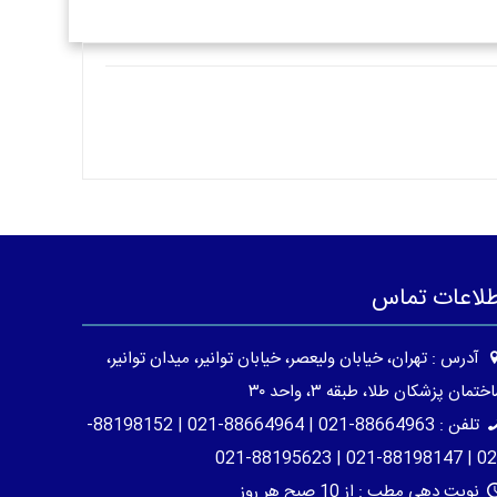
طلاعات تماس
آدرس : تهران، خیابان ولیعصر، خیابان توانیر، میدان توانیر،
ختمان پزشکان طلا، طبقه ۳، واحد ۳۰
تلفن : 88664963-021 | 88664964-021 | 88198152-
021 | 88198147-021 | 8
نوبت دهی مطب : از 10 صبح هر روز