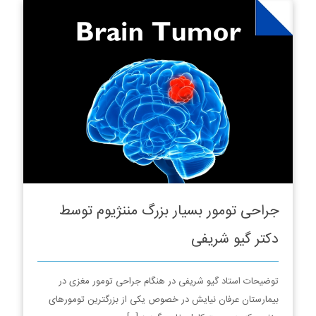
جراحی تومور بسیار بزرگ مننژیوم توسط
دکتر گیو شریفی
توضیحات استاد گیو شریفی در هنگام جراحی تومور مغزی در
بیمارستان عرفان نیایش در خصوص یکی از بزرگترین تومورهای