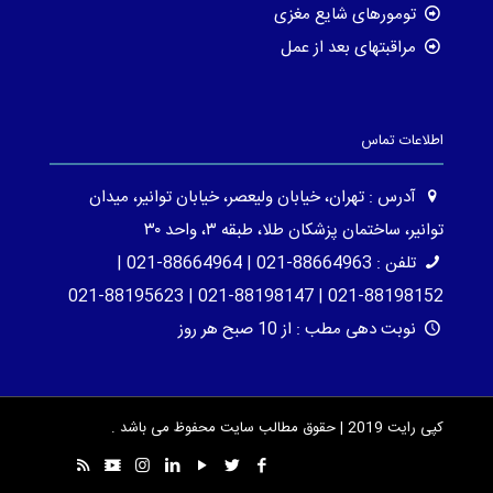
تومورهای شایع مغزی
مراقبتهای بعد از عمل
اطلاعات تماس
آدرس : تهران، خیابان ولیعصر، خیابان توانیر، میدان
توانیر، ساختمان پزشکان طلا، طبقه ۳، واحد ۳۰
تلفن : 88664963-021 | 88664964-021 |
88198152-021 | 88198147-021 | 88195623-021
نوبت دهی مطب : از 10 صبح هر روز
کپی رایت 2019 | حقوق مطالب سایت محفوظ می باشد .