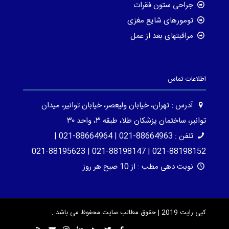
جراحی ستون فقرات
تومورهای شایع مغزی
مراقبتهای بعد از عمل
اطلاعات تماس
آدرس : تهران، خیابان ولیعصر، خیابان توانیر، میدان
توانیر، ساختمان پزشکان طلا، طبقه ۳، واحد ۳۰
تلفن : 88664963-021 | 88664964-021 |
88198152-021 | 88198147-021 | 88195623-021
نوبت دهی مطب : از 10 صبح هر روز
کپی رایت 2019 | حقوق مطالب سایت محفوظ می باشد .