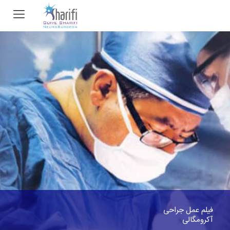
فیلم عمل جراحی
آکرومگالی