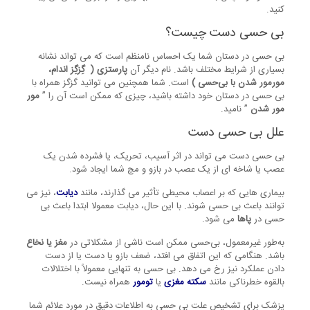
کنید.
بی حسی دست چیست؟
بی حسی در دستان شما یک احساس نامنظم است که می تواند نشانه
بسیاری از شرایط مختلف باشد. نام دیگر آن
پارستزی ( گِزگِز اندام،
مورمور شدن با بی‌حسی )
است. شما همچنین می توانید گزگز همراه با
بی حسی در دستان خود داشته باشید، چیزی که ممکن است آن را ”
مور
مور شدن
” نامید.
علل بی حسی دست
بی حسی دست می تواند در اثر آسیب، تحریک، یا فشرده شدن یک
عصب یا شاخه ای از یک عصب در بازو و مچ شما ایجاد شود.
بیماری هایی که بر اعصاب محیطی تأثیر می گذارند، مانند
دیابت
، نیز می
توانند باعث بی حسی شوند. با این حال، دیابت معمولا ابتدا باعث بی
حسی در
پاها
می شود.
به‌طور غیرمعمول، بی‌حسی ممکن است ناشی از مشکلاتی در
مغز یا نخاع
باشد. هنگامی که این اتفاق می افتد، ضعف بازو یا دست یا از دست
دادن عملکرد نیز رخ می دهد. بی حسی به تنهایی معمولاً با اختلالات
بالقوه خطرناکی مانند
سکته مغزی
یا
تومور
همراه نیست.
پزشک برای تشخیص علت بی حسی به اطلاعات دقیق در مورد علائم شما