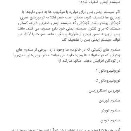
سیستم ایمنی ضعیف شده :
اگر سیستم ایمنی بدن برای مبارزه با میکروب ها به دلیل داروها یا
بیماری ها تضعیف شود، ممکن است خطر ابتلا به تومورهای مغزی
کودکان بیشتر باشد. کودکانی که سیستم ایمنی ضعیفی دارند، کسانی
هستند که برای کنترل سیستم ایمنی خود دارو مصرف می کنند، مانند
پس از پیوند عضو. برخی از شرایط پزشکی، مانند عفونت با HIV، می
تواند سیستم ایمنی بدن را تضعیف کند.
سندرم های ژنتیکی که در خانواده ها وجود دارد : برخی از سندرم های
ژنتیکی که در خانواده ها وجود دارند می توانند خطر تومورهای مغزی را
در کودکان افزایش دهند. مثالها عبارتند از:
نوروفیبروماتوز 1.
نوروفیبروماتوز 2.
توبروس اسکلروزیس.
سندرم گورلین
سندرم تورکو
سندرم کاودن
آزمایش DNA نوزاد می تواند نشان دهد که آیا این سندرم ها وجود دارند