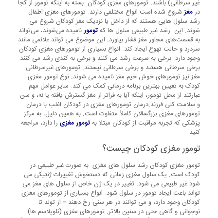
غیر سرطانی) باشند. تومورهای مغزی کودکان بسته به اینکه تومور از کجا
در
مغز
شروع شده است انواع مختلفی دارند. تومورهای مغزی اطفال
رشد سلول هایی هستند که از داخل یا نزدیک مغز کودکان شروع می
شوند. این رشد غیر طبیعی سلول ها که
تومور
نامیده می‌شوند، می‌تواند
به قسمت‌های مجاور مغز فشار بیاورد. این موضوع می تواند علائمی مانند
سردرد و حالت تهوع ایجاد کند. انواع بسیاری از تومورهای مغزی کودکان
وجود دارد. برخی به سرعت رشد می کنند و برخی به کندی رشد می کنند.
برخی سرطانی هستند و برخی سرطانی نیستند. تومورهای غیرسرطانی
مغز نیز تومورهای خوش خیم مغز نامیده می شوند. نوع تومور مغزی
کودک به تعیین بهترین برنامه درمانی کمک می کند. سایر عوامل مهم
عبارتند از محل تومور، اینکه آیا به فراتر از مغز گسترش یافته یا نه، و سن
و سلامت کلی فرزند.درمان تومورهای مغزی در کودکان اغلب با درمان
تومورهای مغزی بزرگسالان کاملاً متفاوت است. به همین دلیل، به مرکز
پزشکی که تجربه مراقبت از کودکان مبتلا به
تومور مغزی
را دارد، مراجعه
کنید .
تومور مغزی کودکان چیست؟
تومور مغزی کودکان رشد سلول های مغزی به صورت غیر طبیعی در
کودک است. یک سلول مغزی زمانی که دستخوش تغییرات ژنتیکی می
شود غیر طبیعی می شود. تغییر در یک ژن خاص از سلول های مغز می
تواند باعث ایجاد تومور در سلول شود. انواع بسیاری از تومورهای مغزی
کودکان وجود دارد، و می توانند در هر سنی رخ دهند – از تولد تا
نوجوانی و گاهی حتی در سنین بالاتر. تومورهای مغزی (نئوپلاسم ها)