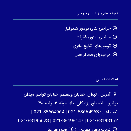
نمونه هایی از اعمال جراحی
جراحی های تومور هیپوفیز
جراحی ستون فقرات
تومورهای شایع مغزی
مراقبتهای بعد از عمل
اطلاعات تماس
آدرس : تهران، خیابان ولیعصر، خیابان توانیر، میدان
توانیر، ساختمان پزشکان طلا، طبقه ۳، واحد ۳۰
تلفن : 88664963-021 | 88664964-021 |
88198152-021 | 88198147-021 | 88195623-021
نوبت دهی مطب : از 10 صبح هر روز