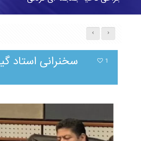
سخنرانی استاد گی
1