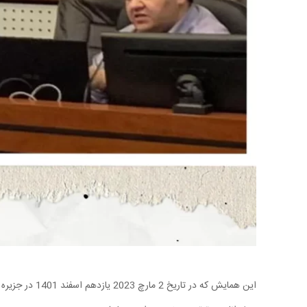
این همایش که در تاریخ 2 مارچ 2023 یازدهم اسفند 1401 در جزیره کیش انجام شد، استاد گیو شریفی در مورد اختلالات و جراحی های ناحیه جمجمه گردنی سخنرانی ایراد کردند.