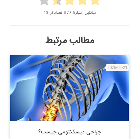
میانگین امتیاز
3.6
/ 5. تعداد آرا:
10
مطالب مرتبط
2026-02-21
جراحی دیسککتومی چیست؟