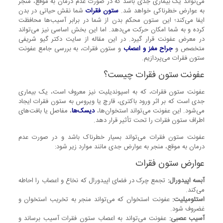
می‌تواند یک بیماری جدی باشد که در صورت عدم درمان به موقع، منجر
به عوارض خطرناکی خواهد شد.
ستون فقرات
شما نقش حیاتی در بدن
ایفا می‌کند؛ این ستون محکم بدن از شما در برابر آسیب‌ها محافظت
کرده و به شما امکان حرکت می‌دهد. اما این بخش اساسی نیز می‌تواند
در معرض عفونت قرار گیرد. در این مقاله از سایت دکتر گیو شریفی
متخصص و
جراح مغز و اعصاب
و ستون فقرات، به بررسی جامع عفونت
ستون فقرات می‌پردازیم.
عفونت ستون فقرات چیست؟
عفونت ستون فقرات، که به اسپوندیلیت نیز معروف است، یک بیماری
جدی است که بر اثر ورود باکتری، قارچ یا ویروس به ستون فقرات ایجاد
می‌شود. این عفونت می‌تواند استخوان‌ها،
دیسک‌ها
، مفاصل یا بافت‌های
اطراف ستون فقرات را تحت تأثیر قرار دهد.
عفونت ستون فقرات می‌تواند بسیار خطرناک باشد و در صورت عدم
درمان به موقع، منجر به عوارض جدی مانند موارد زیر شود:
عوارض ستون فقرات
آبسه اپیدورال:
تجمع چرک در فضای اپیدورال که نخاع و اعصاب را احاطه
می‌کند.
استئومیلیت:
عفونت استخوان که می‌تواند منجر به تخریب استخوان و
غضروف شود.
آسیب عصبی:
عفونت می‌تواند به اعصاب ستون فقرات آسیب برساند و