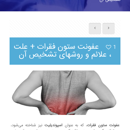
عفونت ستون فقرات + علت
1
، علائم و روشهای تشخیص آن
عفونت ستون فقرات
، که به عنوان
اسپوندیلیت
نیز شناخته می‌شود،