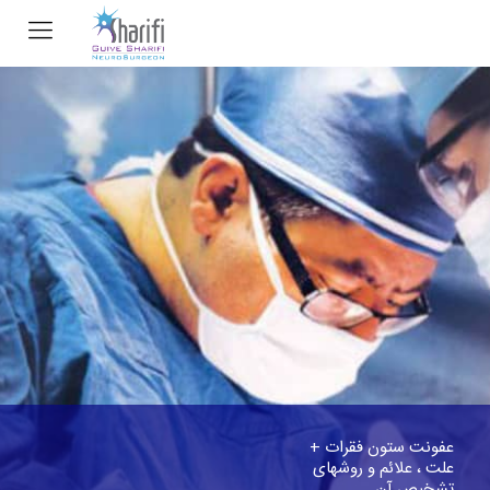
عفونت ستون فقرات +
علت ، علائم و روشهای
تشخیص آن