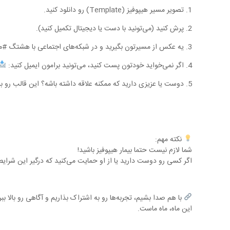
1. تصویر مسیر هیپوفیز (Template) رو دانلود کنید.
2. پرش کنید (می‌تونید با دست یا دیجیتال تکمیل کنید).
3. یه عکس از مسیرتون بگیرید و در شبکه‌های اجتماعی با هشتگ #مسیرهیپوفیزمن و #ماه_آگاهی_از_هیپوفیز به اشتراک بذارید. (ما رو هم تگ کنید
4. اگر نمی‌خواید خودتون پست کنید، می‌تونید برامون ایمیل کنید:
5. دوست یا عزیزی دارید که ممکنه علاقه داشته باشه؟ این قالب رو براش بفرستید
نکته مهم:
شما لازم نیست حتما بیمار هیپوفیز باشید!
اگر کسی رو دوست دارید یا از او حمایت می‌کنید که درگیر این شرا
با هم صدا بشیم، تجربه‌ها رو به اشتراک بذاریم و آگاهی رو بالا ببر
این ماه، ماه ماست.