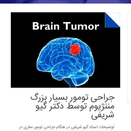
جراحی تومور بسیار بزرگ
مننژیوم توسط دکتر گیو
شریفی
توضیحات استاد گیو شریفی در هنگام جراحی تومور مغزی در