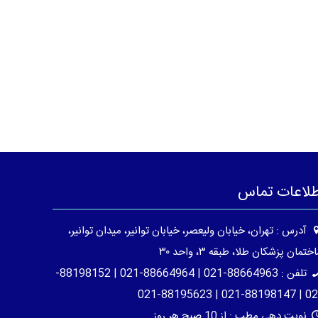
طلاعات تماس
آدرس : تهران، خیابان ولیعصر، خیابان توانیر، میدان توانیر،
ختمان پزشکان طلا، طبقه ۳، واحد ۳۰
تلفن : 88664963-021 | 88664964-021 | 88198152-
021 | 88198147-021 | 8
نوبت دهی مطب : از 10 صبح هر روز