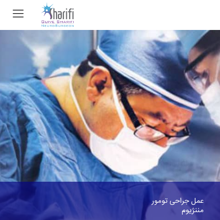
عمل جراحی تومور
مننژیوم