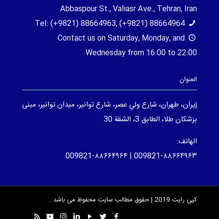
Abbaspour St., Valiasr Ave., Tehran, Iran
Tel: (+9821) 88664963, (+9821) 88664964
Contact us on Saturday, Monday, and
Wednesday from 16:00 to 22:00
العنوان
إيران، طهران، شارع ولي عصر، شارع توانير، ميدان توانير، مبنى
بزشكان طلا، الطابق 3، الشقة 30
الهاتف:
009821-۸۸۶۶۴۹۶۳ | 009821-۸۸۶۶۴۹۶۴
کپی رایت 2019 | حقوق مطالب سایت محفوظ می باشد .