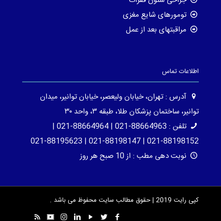
جراحی ستون فقرات
تومورهای شایع مغزی
مراقبتهای بعد از عمل
اطلاعات تماس
آدرس : تهران، خیابان ولیعصر، خیابان توانیر، میدان
توانیر، ساختمان پزشکان طلا، طبقه ۳، واحد ۳۰
تلفن : 88664963-021 | 88664964-021 |
88198152-021 | 88198147-021 | 88195623-021
نوبت دهی مطب : از 10 صبح هر روز
کپی رایت 2019 | حقوق مطالب سایت محفوظ می باشد .