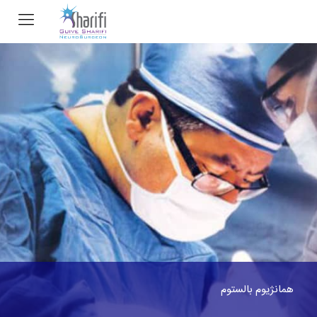
همانژیوم بالستوم