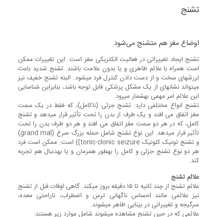
تشنج
اوضاع مغز هم متشنج می‌شود
تشنج ایجاد تغییراتی در فعالیت الکتریکی مغز است. این تغییرات ممکن
است همراه با علائم ظاهری و یا بدون علامت باشند. تشنج شدید باعث
لرزش‎های سخت و از دست دادن کنترل فرد می‎شود. البته تشنج خفیف نیز
می‎تواند نشانه‎ای از یک مشکل پزشکی قابل توجه باشد، بنابراین شناسایی
این علائم امر مهمی به‎شمار می‎رود.
تشنج انواع مختلفی دارد: تشنج جزئی (ناکامل)، که فقط در یک سمت
مغز اتفاق می افتد و یک طرف از بدن را تحت تأثیر قرار می‎دهد و تشنج
کامل، که در هر دو سمت مغز اتفاق می افتد و هر دو طرف بدن را تحت
تأثیر قرار می‎دهد. این نوع تشنج شامل حمله بزرگ صرع (grand mal)
و تشنج تونیک کلونیک tonic-clonic seizure)) است. ممکن است فرد
هر دو نوع تشنج جزئی و کامل را به‎طور همزمان و یا به‎دنبال هم تجربه
کند.
علائم تشنج
علائم تشنج از چند ثانیه تا ۱۵ دقیقه بروز می‎کند. گاهی اوقات قبل از تشنج
نیز علائمی مانند احساس ناگهانی ترس و اضطراب، ناراحتی معده،
سرگیجه و تغییراتی در بینایی ظاهر می‎شوند.
علائمی که در حین تشنج مشاهده می‎شوند شامل موارد زیر هستند: