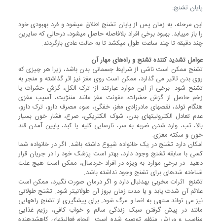
پایان تشنج:
این مرحله، به زمان پس از پایان تشنج اطلاق می‎شود و فرد بهبودی خود
را باز می‎یابد. بهبود برخی افراد بلافاصله حاصل می‎شود، درحالی که سایرین
چند دقیقه تا چند ساعت طول می‎کشد تا به حالت عادی بازگردند.‬‬‬‬‬
عوامل تشدید کننده تشنج و راه‌های مهار آن
تشنج ممکن است ناشی از شرایط جسمانی بدن باشد، زیرا هر چیزی که
روی بدن تاثیر می گذارد، ممکن است روی مغز نیز اثر گذاشته و منجر به
تشنج شود. برخی از این موارد عبارتند از: ترک الکل، گزش حشرات یا
زخم حاصل از گزش حشرات، عفونت مغز مانند مننژیت، آسیب مغزی
هنگام تولد، نقص‎های مادرزادی مغز، خفگی، سوء مصرف دارو، ترک دارو،
عدم تعادل الکترولیت‎های بدن، شوک الکتریکی، صرع، فشار خون بسیار
بالا، تب، وارد شدن ضربه به سر، نارسایی کلیه یا کبد، پایین آمدن قند
خون و سکته مغزی.
امکان دارد تشنج در یک خانواده شیوع داشته باشد. اگر در خانواده شما
کسی با سابقه تشنج وجود دارد، بهتر است پزشک خود را در جریان قرار
دهید. در برخی موارد به ویژه در افراد خردسال، ممکن است هیچ علت
شناخته شده‎ای برای تشنج وجود نداشته باشد.
تشنج ‎ اثرات مخربی به‎دنبال دارد و اگر درمان صورت نگیرد، ممکن است
علائم آن شدت یابد و یا مدت زمان بروز آن طولانی‎تر شود. تشنج طولانی
نیز می تواند منتهی به اغما و مرگ شود. برای پیشگیری از تشنج راه‎هایی
مانند در پیش گرفتن سبک زندگی سالم و خواب کافی، رژیم غذایی
مناسب و ورزش منظم توصیه شده است. انجام فعالیت‎های کاهش‎دهنده