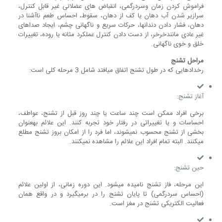
فراموش کردن زمان وسردرگمی، انقباض های عضلانی غیر قابل کنترل،
سرازیر شدن آب دهان یا کف از دهان، سقوط، احساس طعم ناآشنا در
دهان، فشار دادن دندانها، حرکات سریع و ناگهانی چشم، ایجاد صداهای
غیر عادی مانندخرخر، از دست دادن کنترل عملکرد مثانه یا روده، تغییرات
خلق و خوی ناگهانی.
مراحل تشنج
رخدادهایی که در طول تشنج اتفاق می‎افتد شامل 3 مرحله کلی است:
آغاز تشنج:
برخی افراد ممکن است چند ساعت یا چند روز قبل از تشنج، عواطف،
احساسات و یا تغییراتی در رفتار خود تجربه کنند. این علائم به‎عنوان
بخشی از تشنج محسوب نمی‎شوند، اما فرد را از امکان بروز تشنج مطلع
می‎کنند. البته تمام افراد این علائم را مشاهده نمی‎کنند.
حین تشنج:
این مرحله، فاز تشنج نامیده می‫‫‫‫‫شود. این دوره زمانی، از اولین علائم
(احساس سردرگمی) تا پایان تشنج را در برمی‏‏گیرد و در واقع همان
فعالیت الکتریکی تشنج در مغز است.‬‬‬‬‬‬‬‬‬‬