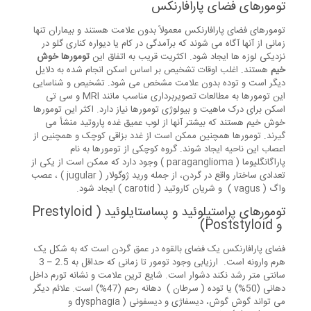
تومورهای فضای پارافارنکس
تومورهای فضای پارافارنکس معمولاً بدون علامت هستند و بیماران تنها
زمانی از آنها آگاه می شوند که برآمدگی در کام یا دیواره کناری گلو در
نزدیکی لوزه ها ایجاد شود. اکثریت قریب به اتفاق این
تومورها خوش
خیم
هستند. اغلب اوقات تشخیص بر اساس اسکن انجام شده به دلایل
دیگر است و توده بدون علامت مشخص می شود. تشخیص و شناسایی
این تومورها به مطالعات تصویربرداری مناسب مانند MRI و سی تی
اسکن برای درک ماهیت و بیولوژی تومورها نیاز دارد. اکثر این تومورها
خوش خیم هستند که بیشتر آنها از لوب عمیق غده پاروتید منشأ می
گیرند. تومورها همچنین ممکن است از غدد بزاقی کوچک و همچنین از
اعصاب این ناحیه ایجاد شوند. گروه کوچکی از تومورها به نام
پاراگانگلیوما ( paraganglioma ) وجود دارد که ممکن است از یکی از
تعدادی ساختار واقع در گردن، از جمله ورید ژوگولار ( jugular ) ، عصب
واگ ( vagus ) و شریان کاروتید ( carotid ) ایجاد شود.
تومورهای پراستیلوئید و پساستایلوئید ( Prestyloid
و Poststyloid)
فضای پارافارنکس یک فضای بالقوه در عمق گردن است که به شکل یک
هرم وارونه است. ارزیابی وجود تومور تا زمانی که حداقل به 2.5 – 3
سانتی متر رشد نکند دشوار است. شایع ترین علامت و نشانه تورم داخل
دهانی (50%) یا توده ( سرطان ) دهانه رحم (47%) است. علائم دیگر
می تواند گوش گوش، دیسفاژی و دیسفونی ( dysphagia و