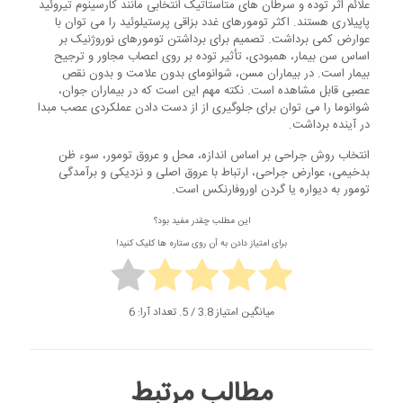
علائم اثر توده و سرطان های متاستاتیک انتخابی مانند کارسینوم تیروئید
پاپیلاری هستند. اکثر تومورهای غدد بزاقی پرستیلوئید را می توان با
عوارض کمی برداشت. تصمیم برای برداشتن تومورهای نوروژنیک بر
اساس سن بیمار، همبودی، تأثیر توده بر روی اعصاب مجاور و ترجیح
بیمار است. در بیماران مسن، شوانومای بدون علامت و بدون نقص
عصبی قابل مشاهده است. نکته مهم این است که در بیماران جوان،
شوانوما را می توان برای جلوگیری از از دست دادن عملکردی عصب مبدا
در آینده برداشت.
انتخاب روش جراحی بر اساس اندازه، محل و عروق تومور، سوء ظن
بدخیمی، عوارض جراحی، ارتباط با عروق اصلی و نزدیکی و برآمدگی
تومور به دیواره یا گردن اوروفارنکس است.
این مطلب چقدر مفید بود؟
برای امتیاز دادن به آن روی ستاره ها کلیک کنید!
میانگین امتیاز
3.8
/ 5. تعداد آرا:
6
مطالب مرتبط