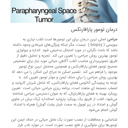
درمان تومور پارافارنکس
جراحی
اصلی ترین درمان برای این تومورها است.اغلب نیازی به
بیوپسی ( biopsy ) نیست، مگر اینکه ویژگی‌های غیرعادی وجود داشته
باشد که باعث نگرانی در مورد احتمال بدخیمی شود. اندازه و بیولوژی
تومور بهترین روش جراحی را تعیین می کند. تجزیه و تحلیل دقیق از
طریق تصویربرداری مناسب اغلب آگاهی حیاتی مورد نیاز برای تشخیص
صحیح تومور فضای پارافارنکس و همچنین محتمل ترین نوع تومور
موجود را فراهم می کند. تفسیر اسکن به جراح این امکان را می دهد که
بهترین روش جراحی را برای حذف ایمن و موثر تومور تعیین کند. با
توجه به پیچیدگی آناتومی فضای پارافارنکس، که شامل شریان کاروتید و
اعصاب جمجمه ای متعدد است، برنامه ریزی جراحی حیاتی است. تعیین
رویکرد بهینه به فضای پارافارنژیال، که به عنوان دسترسی جراحی شناخته
می‌شود، اغلب از طریق یک رویکرد پاروتید استاندارد (یک برش در جلوی
گوش و امتداد در زیر لوبول به سمت شیار پشت گوش) همراه با امتداد
گوش انجام می‌شود.
شناسایی و محافظت از عصب صورت یک عامل حیاتی در حذف ایمن این
تومورها برای جلوگیری از فلج عصب صورت است. در موارد نادر، قرار