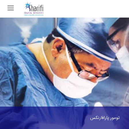
تومور پارافارنکس