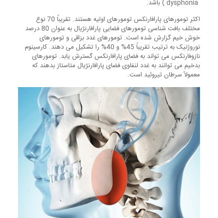
dysphonia ) باشد.
اکثر تومورهای پارافارنکس تومورهای اولیه هستند. تقریباً 70 نوع
مختلف بافت شناسی تومورهای فضایی پارافارنژیال به عنوان 80 درصد
خوش خیم گزارش شده است. تومورهای غدد بزاقی و تومورهای
نوروژنیک به ترتیب تقریباً 45% و 40% را تشکیل می دهند. کارسینوم
نازوفارنکس می تواند به فضای پارافارنکس گسترش یابد. تومورهای
بدخیم می توانند به غدد لنفاوی فضای پارافارنژیال متاستاز بدهند که
معمولاً سرطان تیروئید است.