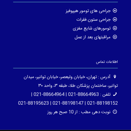
جراحی های تومور هیپوفیز
جراحی ستون فقرات
تومورهای شایع مغزی
مراقبتهای بعد از عمل
اطلاعات تماس
آدرس : تهران، خیابان ولیعصر، خیابان توانیر، میدان
توانیر، ساختمان پزشکان طلا، طبقه ۳، واحد ۳۰
تلفن : 88664963-021 | 88664964-021 |
88198152-021 | 88198147-021 | 88195623-021
نوبت دهی مطب : از 10 صبح هر روز