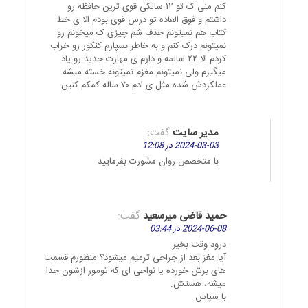
کنم منی ک تو ۱۲ سالکی قوی ترین حافظه رو
داشتم و فوق العاده تو درس قوی بودم الا ی خط
کتاب هم نمیتونم حذف شم چیزی ک میخونم رو
نمیتونم درک کنم و به خاطر بسپارم کنکور رو خراب
کردم الا ۲۲ سالمه و دارم ی مهارت جدید رو یاد
میگیرم ولی نمیتونم مغزم نمیتونه خسته میشه
عملکردش شده مثل ی ادم ۷۰ ساله کمکم کنین
مدیر سایت
گفت:
2024-03-03 در 12:08
با متخصص روان مشورت بفرمایید
حمید قاضی میرسعید
گفت:
2024-06-08 در 03:44
درود وقت بخیر
آیا مغز بعد از جراحی ترمیم میشود؟ منظورم قسمت
های برش خورده یا نواحی ای که تومور ازشون جدا
میشه، هستش.
با سپاس