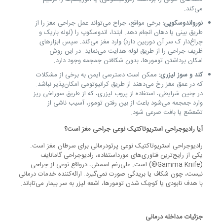
می‌کند.
نورواندوسکوپی:
برخی مواقع، جراح می‌تواند عمل جراحی مغز را از
طریق بینی یا دهان انجام دهد. ابتدا، اندوسکوپ را (لوله باریک و
چراغ‌دار ک سر آن دوربین دارد) وارد مغز می‌کند. سپس ابزارهای
ظریف جراحی را از طریق لوله هدایت می‌نماید. در این روش
امکان برداشتن تومورها، بدون شکافتن جمجمه وجود دارد.
کند و سوز لیزری:
ممکن است دسترسی ایمن به برخی از مشکلات
که در عمق مغز رخ می‌دهند از طریق کرانیوتومی امکان‌پذیر نباشد.
در چنین شرایطی، استفاده از پروب لیزری، که از طریق سوراخی ریز
وارد جمجمه می‌شود باعث از بین رفتن تومور، آسیب‌ ناشی از
تشعشع یا بافت صرعی شود.
آیا رادیوجراحی استریوتاکتیک نوعی جراحی مغز است؟
رادیوجراحی استریوتاکتیک نوعی پرتودرمانی برای سرطان مغز است.
یکی از رایج‌ترین فناوری‌های مورداستفاده، رادیوجراحی گامانایف
(Gamma Knife®) است. علی‌رغم اسمش، درواقع نوعی از جراحی
نیست، چون شکاف یا بریدگی صورت نمی‌گیرد. ارائه‌کننده خدمات درمانی
با هدف نابودی یا کوچک شدن تومورها، اشعه لیزر به سر بیمار می‌تاباند.
جزئیات مداخله درمانی