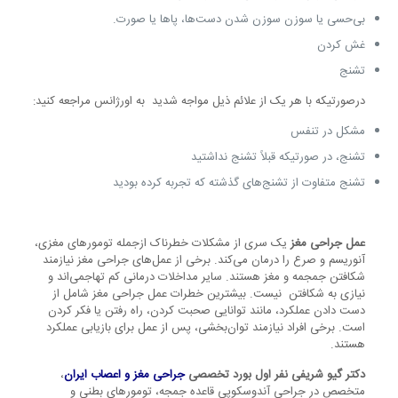
بی‌حسی یا سوزن سوزن شدن دست‌ها، پاها یا صورت.
غش کردن
تشنج
درصورتیکه با هر یک از علائم ذیل مواجه شدید به اورژانس مراجعه کنید:
مشکل در تنفس
تشنج، در صورتیکه قبلاً تشنج نداشتید
تشنج متفاوت از تشنج‌های گذشته که تجربه کرده بودید
عمل جراحی مغز
یک سری از مشکلات خطرناک ازجمله تومورهای مغزی،
آنوریسم و صرع را درمان می‌کند. برخی از عمل‌های جراحی مغز نیازمند
شکافتن جمجمه و مغز هستند. سایر مداخلات درمانی کم تهاجمی‌اند و
نیازی به شکافتن نیست. بیشترین خطرات عمل جراحی مغز شامل از
دست دادن عملکرد، مانند توانایی صحبت کردن، راه رفتن یا فکر کردن
است. برخی افراد نیازمند توان‌بخشی، پس از عمل برای بازیابی عملکرد
هستند.
دکتر گیو شریفی نفر اول بورد تخصصی
جراحی مغز و اعصاب ایران
،
متخصص در جراحی آندوسکوپی قاعده جمجه، تومورهای بطنی و