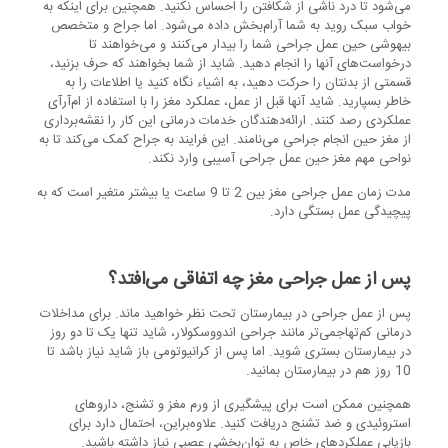
می‌شود تا درد ناشی از شکافتن را احساس نکنید. همچنین برای اینکه به
خواب سبک روید به شما آرام‌بخش داده می‌شود. اما جراح و متخصص
بیهوشی حین عمل جراحی شما را بیدار می‌کنند و می‌‌خواهند تا
درخواست‌های آنها را انجام دهید. شاید از شما بخواهند که حرف بزنید،
قسمتی از بدنتان را حرکت دهید، به اشیاء نگاه کنید یا اطلاعات را به
خاطر بسپارید. شاید آنها قبل از عمل، عملکرد مغز را با استفاده از ام‌آر‌آی
عملکردی رصد کنند. ارائه‌دهندگان خدمات درمانی این کار را نقشه‌برداری
از مغز حین انجام جراحی می‌نامند. این فرایند به جراح کمک می‌کند تا به
نواحی مهم مغز حین عمل جراحی آسیبی وارد نکند.
مدت زمان عمل جراحی مغز بین 2 تا 9 ساعت یا بیشتر متغیر است که به
پیچیدگی عمل بستگی دارد.
پس از عمل جراحی مغز چه اتفاقی می‌افتد؟
پس از عمل جراحی در بیمارستان تحت نظر خواهید ماند. برای مداخلات
درمانی کم‌تهاجمی‌تر مانند جراحی اندووسکولار، شاید تنها یک تا دو روز
در بیمارستان بستری شوید. اما پس از کرانیوتومی باز شاید نیاز باشد تا
10 روز هم در بیمارستان بمانید.
همچنین ممکن است برای پیشگیری از ورم مغز و تشنج، داروهای
استروئیدی و ضد تشنج دریافت کنید. علاوه‌براین، احتمال دارد برای
بازیابی عملکردهای خاص به توان‌بخشی عصبی نیاز داشته باشید.