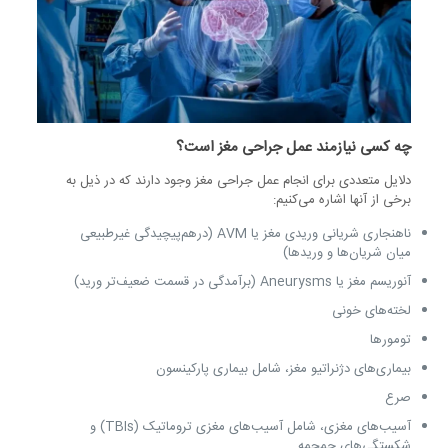
چه کسی نیازمند عمل جراحی مغز است؟
دلایل متعددی برای انجام عمل جراحی مغز وجود دارند که در ذیل به
برخی از آنها اشاره می‌کنیم:
ناهنجاری شریانی وریدی مغز یا AVM (درهم‌پیچیدگی غیرطبیعی
میان شریان‌ها و وریدها)
آنوریسم مغز یا Aneurysms (برآمدگی در قسمت ضعیف‌تر ورید)
لخته‌های خونی
تومورها
بیماری‌های دژنراتیو مغز، شامل بیماری پارکینسون
صرع
آسیب‌های مغزی، شامل آسیب‌های مغزی تروماتیک (TBIs) و
شکستگی‌های جمجمه