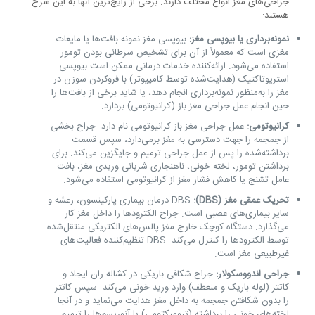
جراحی‌های مغز انواع مختلف دارند. برخی از رایج‌ترین آنها به این شرح
هستند:
نمونه‌برداری یا بیوپسی مغز:
بیوپسی مغز نمونه بافت‌ها یا مایعات
مغزی است که معمولاً از آن برای تشخیص سرطانی بودن تومور
استفاده می‌شود. ارائه‌کننده خدمات درمانی ممکن است بیوپسی
استریوتاکتیک (هدایت‌شده توسط کامپیوتر) با فروکردن سوزن در
مغز را به‌منظور نمونه‌برداری انجام دهد، یا شاید برخی از بافت‌ها را
حین انجام عمل جراحی مغز باز (کرانیوتومی) بردارد.
کرانیوتومی:
عمل جراحی مغز باز کرانیوتومی نام دارد. جراح بخشی
از جمجمه را جهت دسترسی به مغز برمی‌دارد، سپس قسمت
برداشته‌شده را پس از عمل جراحی ترمیم و جایگزین می‌کند. برای
برداشتن تومور، لخته خونی، ناهنجاری شریانی وریدی مغز، بافت
عامل تشنج یا کاهش فشار مغز از کرانیوتومی استفاده می‌شود.
تحریک عمقی مغز
(DBS)
:
DBS درمان بیماری پارکینسون، رعشه و
سایر بیماری‌های عصبی است. جراح الکترودها را داخل مغز کار
می‌گذارد. دستگاه کوچک خارج مغز پالس‌های الکتریکی منتقل‌شده
توسط الکترودها را کنترل می‌کند. DBS تنظیم‌کننده فعالیت‌های
غیرطبیعی مغز است.
جراحی اندووسکولار:
جراح شکافی باریکی در کشاله ران ایجاد و
کاتتر (لوله باریک و منعطف) وارد ورید خونی می‌کند. سپس کاتتر
را بدون شکافتن جمجمه به داخل مغز هدایت می‌نماید و در آنجا
لخته‌های خونی را برداشته (ترومبکتومی) یا آنوریسم‌ها را ترمیم