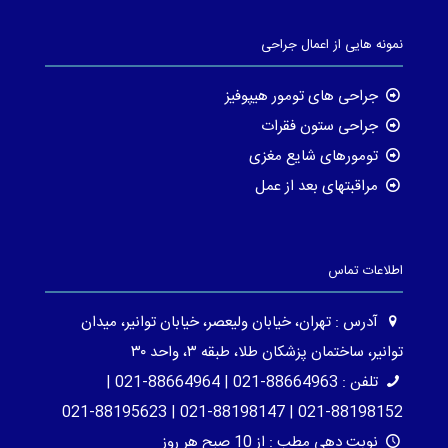
نمونه هایی از اعمال جراحی
جراحی های تومور هیپوفیز
جراحی ستون فقرات
تومورهای شایع مغزی
مراقبتهای بعد از عمل
اطلاعات تماس
آدرس : تهران، خیابان ولیعصر، خیابان توانیر، میدان
توانیر، ساختمان پزشکان طلا، طبقه ۳، واحد ۳۰
تلفن : 88664963-021 | 88664964-021 |
88198152-021 | 88198147-021 | 88195623-021
نوبت دهی مطب : از 10 صبح هر روز